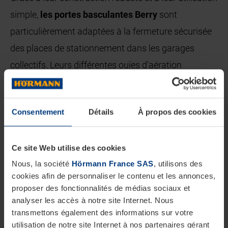
simple,
les portes basculantes Berry
sont
particulièrement adaptées à la fermeture sécurisée
des places de stationnement dans les garages
collectifs. Leurs différentes ouïes d’aération
assurent, quant à elles, une aération optimale.
De par leur construction simple,
les rideaux à lames
Consentement
Détails
À propos des cookies
et grilles
à enroulement sont particulièrement
robustes. L’enroulement compact ne requiert qu’un
Ce site Web utilise des cookies
faible espace au niveau du linteau et pour les
Nous, la société
Hörmann France SAS
, utilisons des
espaces extrêmement réduits, un montage extérieur
cookies afin de personnaliser le contenu et les annonces,
proposer des fonctionnalités de médias sociaux et
est également possible.
analyser les accès à notre site Internet. Nous
transmettons également des informations sur votre
Tous les types de gâteaux offrent un large choix de
utilisation de notre site Internet à nos partenaires gérant