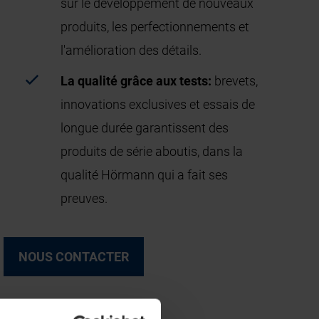
sur le développement de nouveaux
produits, les perfectionnements et
l'amélioration des détails.
La qualité grâce aux tests:
brevets,
innovations exclusives et essais de
longue durée garantissent des
produits de série aboutis, dans la
qualité Hörmann qui a fait ses
preuves.
NOUS CONTACTER