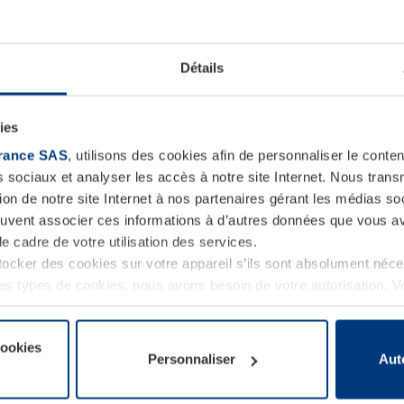
conseil par Hörmann
Détails
ies
rance SAS
, utilisons des cookies afin de personnaliser le cont
s sociaux et analyser les accès à notre site Internet. Nous tra
tion de notre site Internet à nos partenaires gérant les médias soc
euvent associer ces informations à d’autres données que vous av
le cadre de votre utilisation des services.
cker des cookies sur votre appareil s’ils sont absolument néc
tres types de cookies, nous avons besoin de votre autorisation. 
à tout moment dans l’explication concernant les cookies sur la
de notre site Internet.
cookies
Personnaliser
Aut