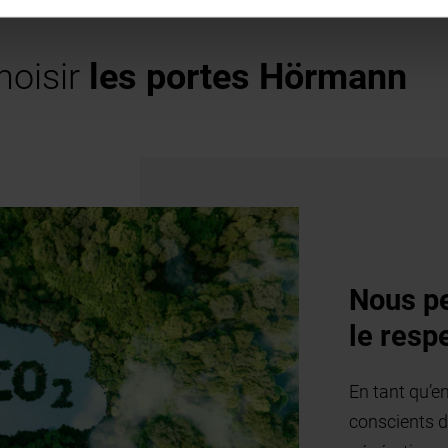
hoisir
les portes Hörmann