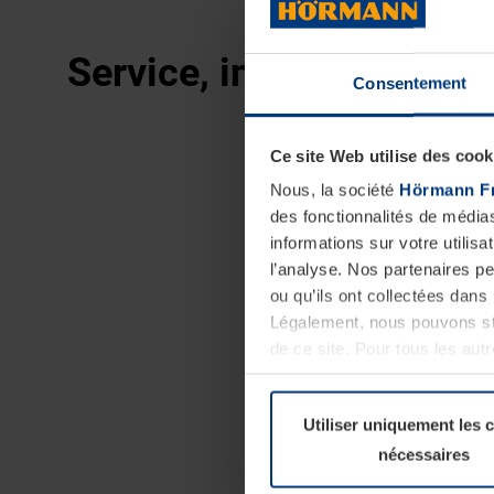
Service, innovation et 
Consentement
Ce site Web utilise des cook
Nous, la société
Hörmann F
des fonctionnalités de média
informations sur votre utilisa
l’analyse. Nos partenaires p
ou qu’ils ont collectées dans 
Légalement, nous pouvons sto
de ce site. Pour tous les au
révoquer votre consentement 
Politique de confidentialité
Utiliser uniquement les 
nécessaires