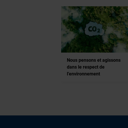
tion de projets de protection de
ent certifiés
Nous pensons et agissons
dans le respect de
l’environnement