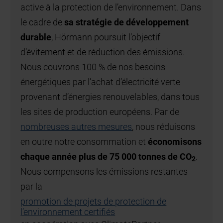
Process logistiques
ratégie de développement
La vitesse d’ouverture 
des portes rapides so
grandement les processu
les déperditions thermi
courants d’air. La com
de fréquence de série p
es mesures
souples*, portes sectio
économisons
à enroulement spirale d
s de 75 000 tonnes de CO
2
mécanique de porte et
de porte silencieux, pr
portes rapides souple
ets de protection de
ainsi par leur longue du
rtifiés
rentabilité.