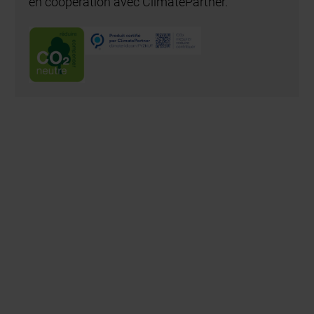
* Impossible pour V 3010, V 
3009 Conveyor et V 3015 Cl
contacteur magnétique)