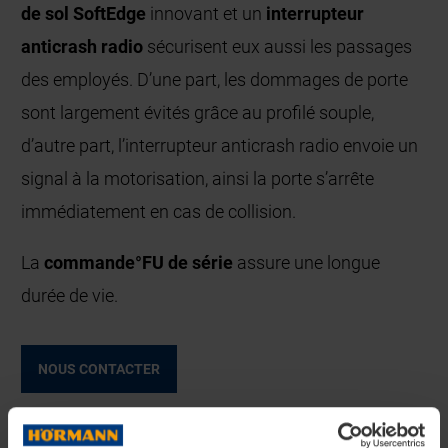
de sol SoftEdge
innovant et un
interrupteur
anticrash radio
sécurisent eux aussi les passages
des employés. D’une part, les dommages de porte
sont largement évités grâce au profilé souple,
d’autre part, l’interrupteur anticrash radio envoie un
signal à la motorisation, ainsi la porte s’arrête
immédiatement en cas de collision.
La
commande°FU de série
assure une longue
durée de vie.
NOUS CONTACTER