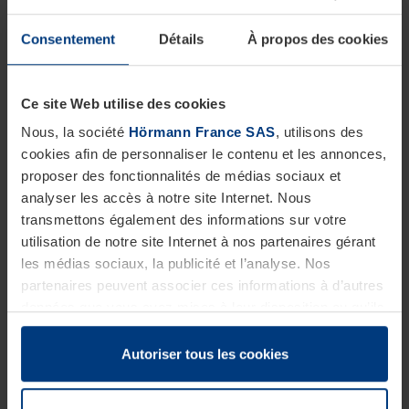
Consentement
Détails
À propos des cookies
Ce site Web utilise des cookies
Nous, la société
Hörmann France SAS
, utilisons des
cookies afin de personnaliser le contenu et les annonces,
proposer des fonctionnalités de médias sociaux et
analyser les accès à notre site Internet. Nous
transmettons également des informations sur votre
utilisation de notre site Internet à nos partenaires gérant
les médias sociaux, la publicité et l’analyse. Nos
partenaires peuvent associer ces informations à d’autres
Portes rapides souples en caoutchouc plein
données que vous avez mises à leur disposition ou qu’ils
ont collectées dans le cadre de votre utilisation des
Des conditions environnementales hostiles rendent
services.
Autoriser tous les cookies
Légalement, nous pouvons stocker des cookies sur votre
nécessaire l’utilisation de portes performantes. Les
appareil s’ils sont absolument nécessaires au
portes rapides souples en caoutchouc sont