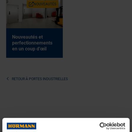
NOUVEAUTÉS
Nouveautés et
perfectionnements
en un coup d’œil
RETOUR À
PORTES INDUSTRIELLES