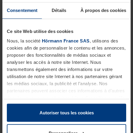
Consentement
Détails
À propos des cookies
Ce site Web utilise des cookies
Nous, la société
Hörmann France SAS
, utilisons des
cookies afin de personnaliser le contenu et les annonces,
proposer des fonctionnalités de médias sociaux et
Les bonnes raisons de choisir
les
analyser les accès à notre site Internet. Nous
portails coulissants Hörmann
transmettons également des informations sur votre
utilisation de notre site Internet à nos partenaires gérant
La protection idéale pour les entrées larges
les médias sociaux, la publicité et l’analyse. Nos
partenaires peuvent associer ces informations à d’autres
données que vous avez mises à leur disposition ou qu’ils
ont collectées dans le cadre de votre utilisation des
services.
Autoriser tous les cookies
Légalement, nous pouvons stocker des cookies sur votre
appareil s’ils sont absolument nécessaires au