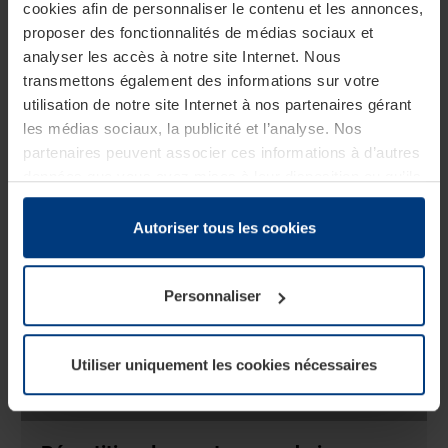
cookies afin de personnaliser le contenu et les annonces,
Caractéristiques
proposer des fonctionnalités de médias sociaux et
analyser les accès à notre site Internet. Nous
transmettons également des informations sur votre
utilisation de notre site Internet à nos partenaires gérant
les médias sociaux, la publicité et l’analyse. Nos
partenaires peuvent associer ces informations à d’autres
données que vous avez mises à leur disposition ou qu’ils
ont collectées dans le cadre de votre utilisation des
services.
Autoriser tous les cookies
Légalement, nous pouvons stocker des cookies sur votre
appareil s’ils sont absolument nécessaires au
Personnaliser
fonctionnement de ce site. Pour tous les autres types de
cookies, nous avons besoin de votre autorisation. Vous
pouvez modifier ou révoquer votre consentement à tout
Utiliser uniquement les cookies nécessaires
moment dans l’explication concernant les cookies sur la
page
Politique de confidentialité
de notre site Internet.