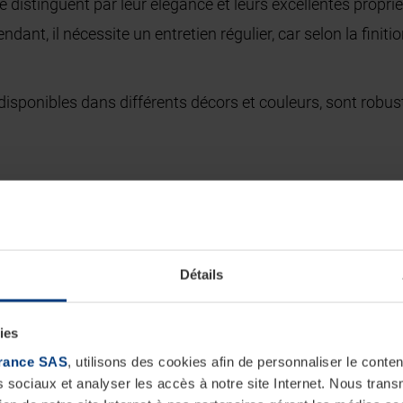
e distinguent par leur élégance et leurs excellentes propri
dant, il nécessite un entretien régulier, car selon la finitio
 disponibles dans différents décors et couleurs, sont robus
tions Hörmann ?
Détails
ies
uits ?
rance SAS
, utilisons des cookies afin de personnaliser le cont
s sociaux et analyser les accès à notre site Internet. Nous tra
us accompagner et vous