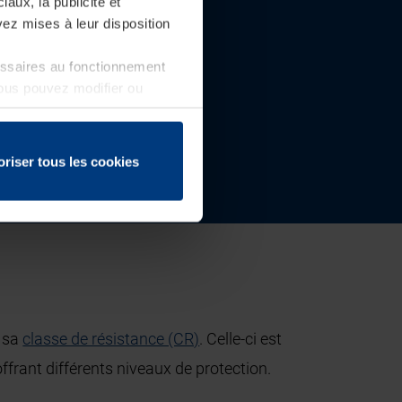
iaux, la publicité et
ez mises à leur disposition
essaires au fonctionnement
Vous pouvez modifier ou
 page
oriser tous les cookies
e sa
classe de résistance (CR)
. Celle-ci est
ffrant différents niveaux de protection.