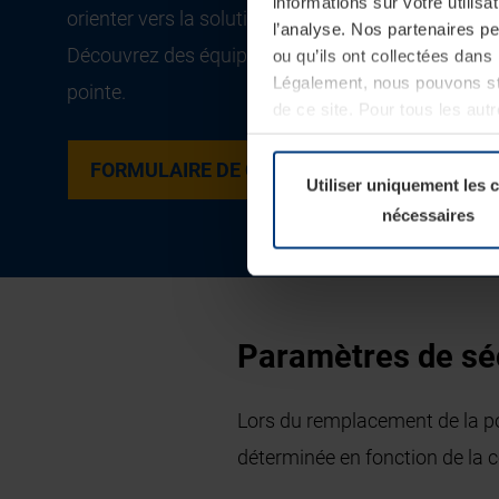
informations sur votre utilisa
orienter vers la solution la plus adaptée à vos bes
l’analyse. Nos partenaires p
Découvrez des équipements alliant performance, s
ou qu’ils ont collectées dans 
Légalement, nous pouvons sto
pointe.
de ce site. Pour tous les au
révoquer votre consentement 
Politique de confidentialité
FORMULAIRE DE CONTACT
TROUVER 
Utiliser uniquement les 
nécessaires
Paramètres de sé
Lors du remplacement de la p
déterminée en fonction de la c