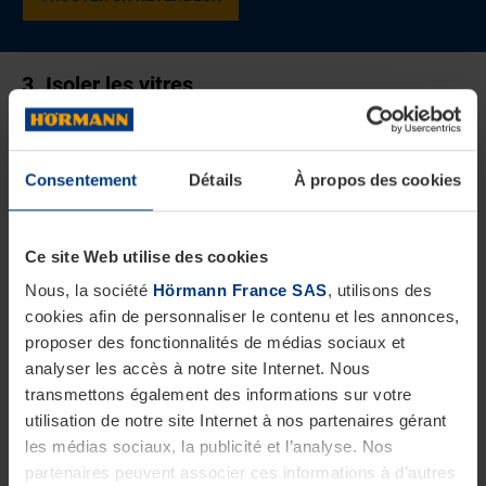
3. Isoler les vitres
Si votre porte d’entrée dispose d'une ou plusieurs
vitres, vous devrez les isoler afin d'éviter que le froid
Consentement
Détails
À propos des cookies
ne rentre dans votre maison. En effet, les vitres sont
l’un des éléments les plus problématiques en
Ce site Web utilise des cookies
matière d’isolation.
Nous, la société
Hörmann France SAS
, utilisons des
cookies afin de personnaliser le contenu et les annonces,
Isoler une vitre peut se faire de deux façons :
proposer des fonctionnalités de médias sociaux et
analyser les accès à notre site Internet. Nous
Soit vous la remplacez par un double ou
transmettons également des informations sur votre
utilisation de notre site Internet à nos partenaires gérant
même triple vitrage. Il s’agit de l’option la plus
les médias sociaux, la publicité et l’analyse. Nos
chère (entre 150 et 300 euros par mètre
partenaires peuvent associer ces informations à d’autres