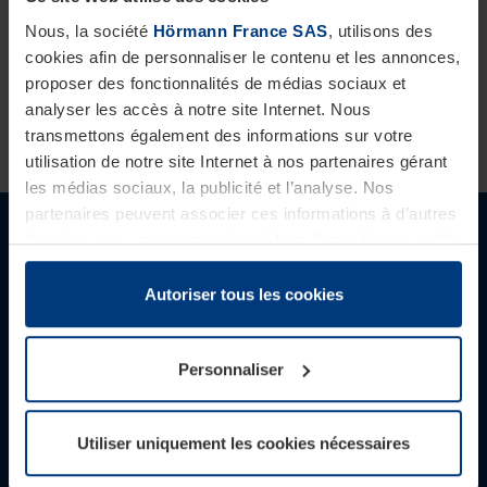
isolée est particulièrement importante si elle est
Nous, la société
Hörmann France SAS
, utilisons des
cookies afin de personnaliser le contenu et les annonces,
directement reliée à la maison ou si vous souhaitez
proposer des fonctionnalités de médias sociaux et
utiliser le garage comme atelier ou local de
analyser les accès à notre site Internet. Nous
bricolage.
transmettons également des informations sur votre
utilisation de notre site Internet à nos partenaires gérant
les médias sociaux, la publicité et l’analyse. Nos
partenaires peuvent associer ces informations à d’autres
Intéressés par les solutions Hörmann
données que vous avez mises à leur disposition ou qu’ils
?
ont collectées dans le cadre de votre utilisation des
services.
Autoriser tous les cookies
Vous souhaitez en savoir plus sur l’un de nos
Légalement, nous pouvons stocker des cookies sur votre
appareil s’ils sont absolument nécessaires au
produits ?
Personnaliser
fonctionnement de ce site. Pour tous les autres types de
cookies, nous avons besoin de votre autorisation. Vous
Nos revendeurs Hörmann France sont là pour vous
pouvez modifier ou révoquer votre consentement à tout
accompagner et vous orienter vers la solution la
Utiliser uniquement les cookies nécessaires
moment dans l’explication concernant les cookies sur la
page
Politique de confidentialité
de notre site Internet.
plus adaptée à vos besoins.