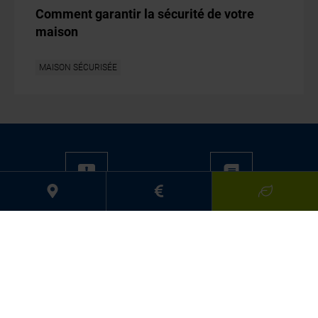
Comment garantir la sécurité de votre
maison
MAISON SÉCURISÉE
NOUVEAUTÉS
CATALOGUES
MEDIACENTER
CONSEILS