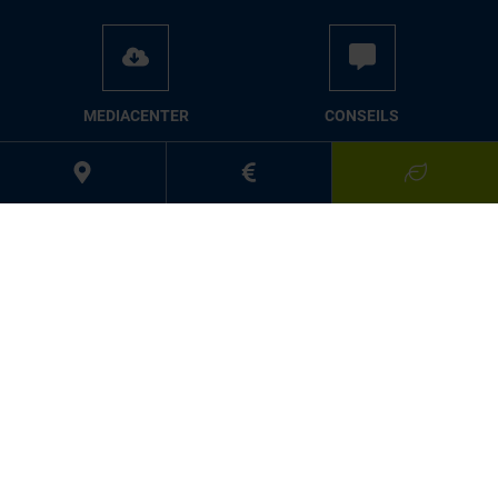
MEDIACENTER
CONSEILS
PRESSE
Suivez-nous:
Mentions légales
Déclaration de performance selon BauPVO
Politique de confidentialité