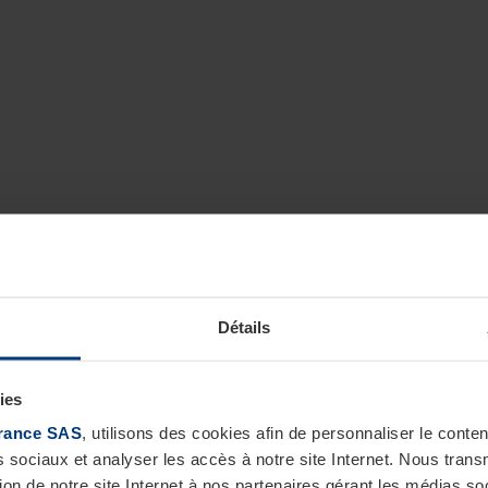
Détails
ies
rance SAS
, utilisons des cookies afin de personnaliser le cont
s sociaux et analyser les accès à notre site Internet. Nous tra
tion de notre site Internet à nos partenaires gérant les médias soc