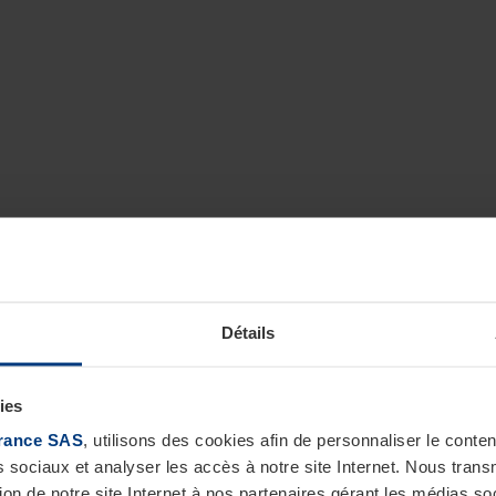
Détails
ies
rance SAS
, utilisons des cookies afin de personnaliser le cont
s sociaux et analyser les accès à notre site Internet. Nous tra
tion de notre site Internet à nos partenaires gérant les médias soc