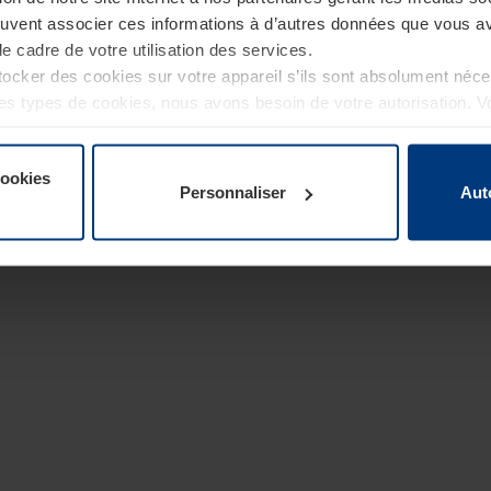
euvent associer ces informations à d’autres données que vous av
le cadre de votre utilisation des services.
cker des cookies sur votre appareil s’ils sont absolument néc
tres types de cookies, nous avons besoin de votre autorisation. 
à tout moment dans l’explication concernant les cookies sur la
de notre site Internet.
cookies
Personnaliser
Aut