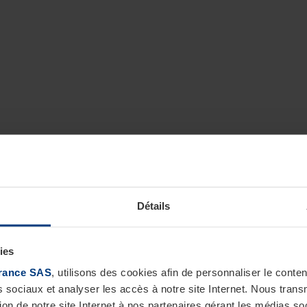
Détails
ies
rance SAS
, utilisons des cookies afin de personnaliser le cont
s sociaux et analyser les accès à notre site Internet. Nous tra
tion de notre site Internet à nos partenaires gérant les médias soc