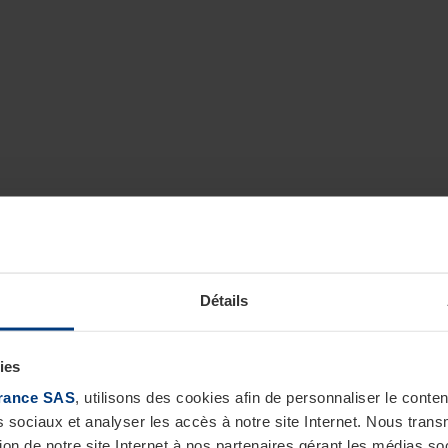
Détails
ies
rance SAS
, utilisons des cookies afin de personnaliser le cont
s sociaux et analyser les accès à notre site Internet. Nous tra
tion de notre site Internet à nos partenaires gérant les médias soc