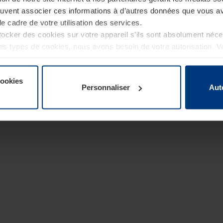
euvent associer ces informations à d’autres données que vous av
le cadre de votre utilisation des services.
cker des cookies sur votre appareil s’ils sont absolument néc
tres types de cookies, nous avons besoin de votre autorisation. 
à tout moment dans l’explication concernant les cookies sur la
de notre site Internet.
cookies
Personnaliser
Aut