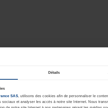
Détails
ies
rance SAS
, utilisons des cookies afin de personnaliser le cont
s sociaux et analyser les accès à notre site Internet. Nous tra
tion de notre site Internet à nos partenaires gérant les médias soc