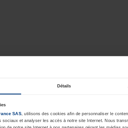
Détails
ies
rance SAS
, utilisons des cookies afin de personnaliser le cont
s sociaux et analyser les accès à notre site Internet. Nous tra
tion de notre site Internet à nos partenaires gérant les médias soc