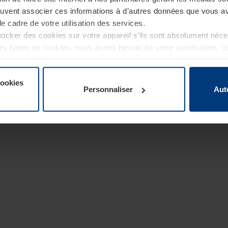
euvent associer ces informations à d’autres données que vous av
le cadre de votre utilisation des services.
cker des cookies sur votre appareil s’ils sont absolument néc
tres types de cookies, nous avons besoin de votre autorisation. 
à tout moment dans l’explication concernant les cookies sur la
de notre site Internet.
cookies
Personnaliser
Aut