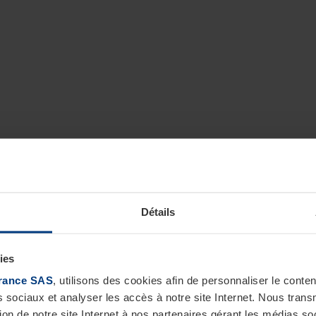
Détails
ies
rance SAS
, utilisons des cookies afin de personnaliser le cont
s sociaux et analyser les accès à notre site Internet. Nous tra
tion de notre site Internet à nos partenaires gérant les médias soc