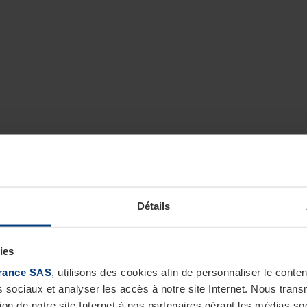
Détails
ies
rance SAS
, utilisons des cookies afin de personnaliser le cont
s sociaux et analyser les accès à notre site Internet. Nous tra
tion de notre site Internet à nos partenaires gérant les médias soc