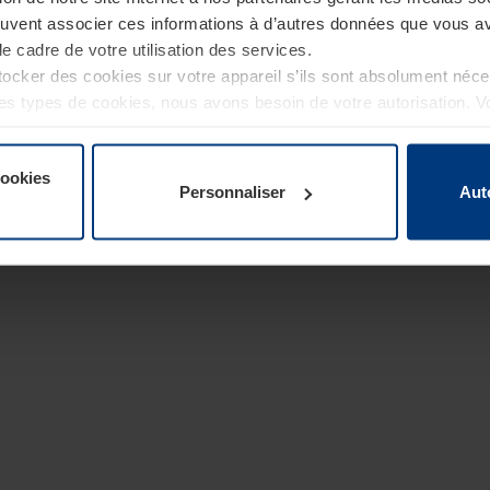
euvent associer ces informations à d’autres données que vous av
le cadre de votre utilisation des services.
cker des cookies sur votre appareil s’ils sont absolument néc
tres types de cookies, nous avons besoin de votre autorisation. 
à tout moment dans l’explication concernant les cookies sur la
de notre site Internet.
cookies
Personnaliser
Aut