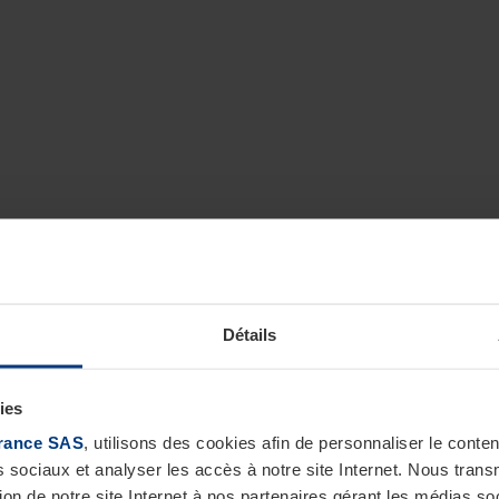
Détails
ies
rance SAS
, utilisons des cookies afin de personnaliser le cont
s sociaux et analyser les accès à notre site Internet. Nous tra
tion de notre site Internet à nos partenaires gérant les médias soc