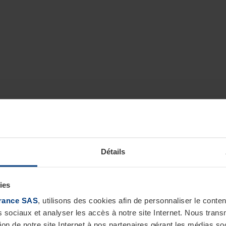
Détails
ies
rance SAS
, utilisons des cookies afin de personnaliser le cont
s sociaux et analyser les accès à notre site Internet. Nous tra
tion de notre site Internet à nos partenaires gérant les médias soc