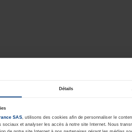
Détails
ies
rance SAS
, utilisons des cookies afin de personnaliser le cont
s sociaux et analyser les accès à notre site Internet. Nous tra
tion de notre site Internet à nos partenaires gérant les médias soc