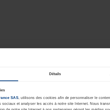
Détails
ies
rance SAS
, utilisons des cookies afin de personnaliser le cont
s sociaux et analyser les accès à notre site Internet. Nous tra
tion de notre site Internet à nos partenaires gérant les médias soc