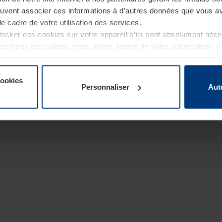
euvent associer ces informations à d’autres données que vous av
le cadre de votre utilisation des services.
cker des cookies sur votre appareil s’ils sont absolument néc
tres types de cookies, nous avons besoin de votre autorisation. 
à tout moment dans l’explication concernant les cookies sur la
de notre site Internet.
cookies
Personnaliser
Aut