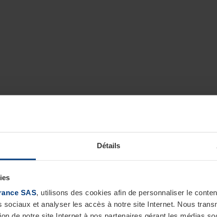
Détails
ies
rance SAS
, utilisons des cookies afin de personnaliser le cont
s sociaux et analyser les accès à notre site Internet. Nous tra
tion de notre site Internet à nos partenaires gérant les médias soc