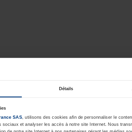
Détails
ies
rance SAS
, utilisons des cookies afin de personnaliser le cont
s sociaux et analyser les accès à notre site Internet. Nous tra
tion de notre site Internet à nos partenaires gérant les médias soc