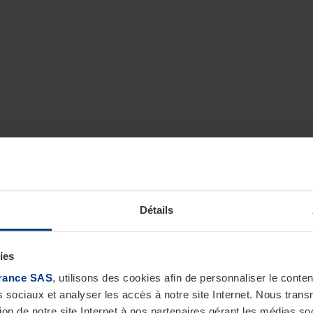
Détails
ies
rance SAS
, utilisons des cookies afin de personnaliser le cont
s sociaux et analyser les accès à notre site Internet. Nous tra
tion de notre site Internet à nos partenaires gérant les médias soc