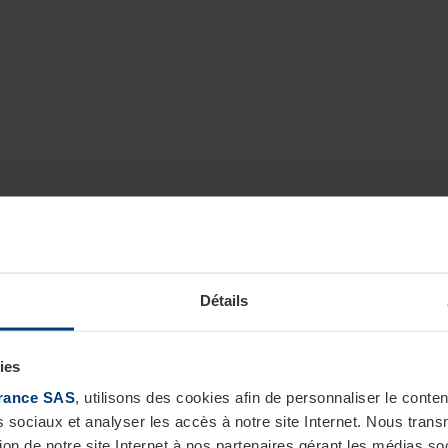
Détails
ies
rance SAS
, utilisons des cookies afin de personnaliser le cont
s sociaux et analyser les accès à notre site Internet. Nous tra
tion de notre site Internet à nos partenaires gérant les médias soc