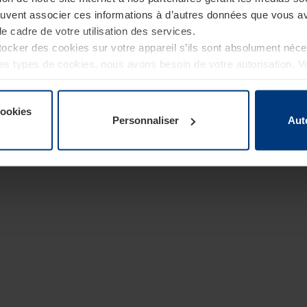
euvent associer ces informations à d’autres données que vous av
le cadre de votre utilisation des services.
cker des cookies sur votre appareil s’ils sont absolument néc
tres types de cookies, nous avons besoin de votre autorisation. 
à tout moment dans l’explication concernant les cookies sur la
de notre site Internet.
cookies
Personnaliser
Aut