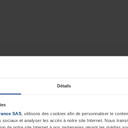
Détails
ies
rance SAS
, utilisons des cookies afin de personnaliser le cont
s sociaux et analyser les accès à notre site Internet. Nous tra
tion de notre site Internet à nos partenaires gérant les médias soc