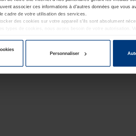
euvent associer ces informations à d’autres données que vous av
le cadre de votre utilisation des services.
cker des cookies sur votre appareil s’ils sont absolument néc
tres types de cookies, nous avons besoin de votre autorisation. 
à tout moment dans l’explication concernant les cookies sur la
de notre site Internet.
cookies
Personnaliser
Aut