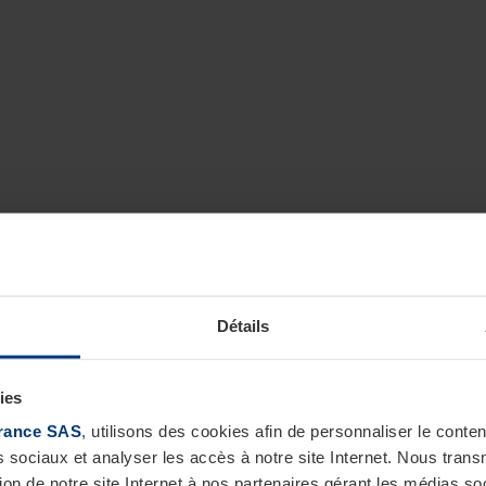
Détails
ies
rance SAS
, utilisons des cookies afin de personnaliser le cont
s sociaux et analyser les accès à notre site Internet. Nous tra
tion de notre site Internet à nos partenaires gérant les médias soc