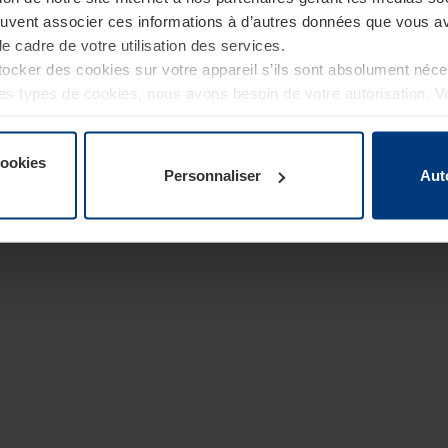
euvent associer ces informations à d’autres données que vous av
le cadre de votre utilisation des services.
cker des cookies sur votre appareil s’ils sont absolument néc
tres types de cookies, nous avons besoin de votre autorisation. 
à tout moment dans l’explication concernant les cookies sur la
de notre site Internet.
cookies
Personnaliser
Aut