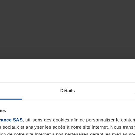
Détails
ies
rance SAS
, utilisons des cookies afin de personnaliser le cont
s sociaux et analyser les accès à notre site Internet. Nous tra
tion de notre site Internet à nos partenaires gérant les médias soc