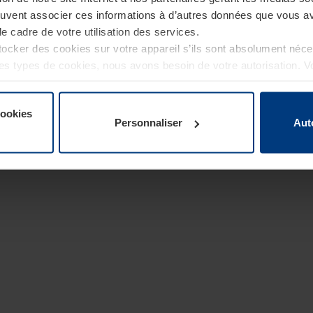
euvent associer ces informations à d’autres données que vous av
le cadre de votre utilisation des services.
cker des cookies sur votre appareil s’ils sont absolument néc
tres types de cookies, nous avons besoin de votre autorisation. 
à tout moment dans l’explication concernant les cookies sur la
de notre site Internet.
cookies
Personnaliser
Aut