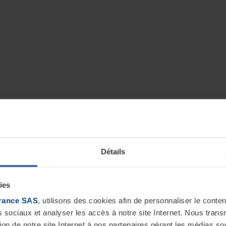
Détails
ies
rance SAS
, utilisons des cookies afin de personnaliser le cont
s sociaux et analyser les accès à notre site Internet. Nous tra
tion de notre site Internet à nos partenaires gérant les médias soc