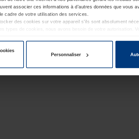
euvent associer ces informations à d’autres données que vous av
le cadre de votre utilisation des services.
cker des cookies sur votre appareil s’ils sont absolument néc
tres types de cookies, nous avons besoin de votre autorisation. 
à tout moment dans l’explication concernant les cookies sur la
de notre site Internet.
cookies
Personnaliser
Aut