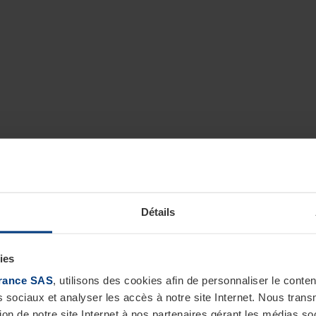
Détails
ies
rance SAS
, utilisons des cookies afin de personnaliser le cont
s sociaux et analyser les accès à notre site Internet. Nous tra
tion de notre site Internet à nos partenaires gérant les médias soc