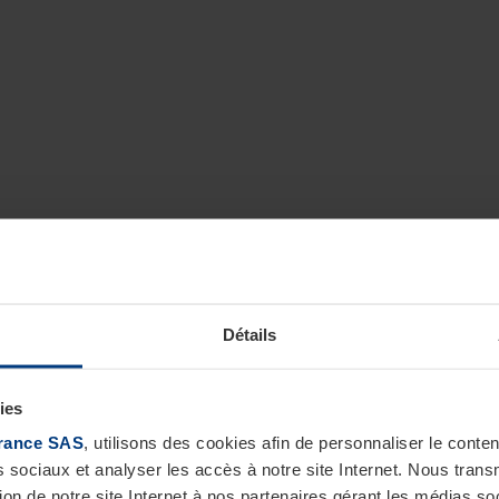
Détails
ies
rance SAS
, utilisons des cookies afin de personnaliser le cont
s sociaux et analyser les accès à notre site Internet. Nous tra
tion de notre site Internet à nos partenaires gérant les médias soc