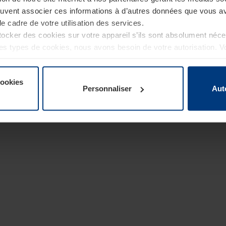
euvent associer ces informations à d’autres données que vous av
le cadre de votre utilisation des services.
cker des cookies sur votre appareil s’ils sont absolument néc
tres types de cookies, nous avons besoin de votre autorisation. 
à tout moment dans l’explication concernant les cookies sur la
de notre site Internet.
cookies
Personnaliser
Aut