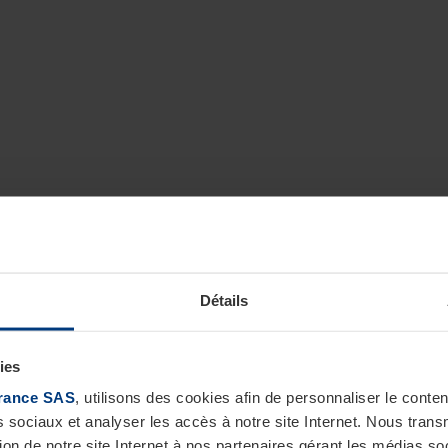
Détails
ies
rance SAS
, utilisons des cookies afin de personnaliser le cont
s sociaux et analyser les accès à notre site Internet. Nous tra
tion de notre site Internet à nos partenaires gérant les médias soc