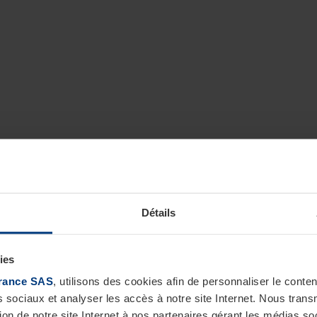
Détails
ies
rance SAS
, utilisons des cookies afin de personnaliser le cont
s sociaux et analyser les accès à notre site Internet. Nous tra
tion de notre site Internet à nos partenaires gérant les médias soc