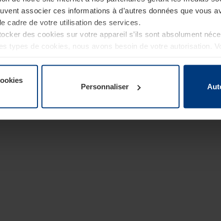
euvent associer ces informations à d’autres données que vous av
le cadre de votre utilisation des services.
cker des cookies sur votre appareil s’ils sont absolument néc
tres types de cookies, nous avons besoin de votre autorisation. 
à tout moment dans l’explication concernant les cookies sur la
de notre site Internet.
cookies
Personnaliser
Aut