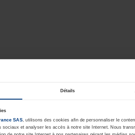
Détails
ies
rance SAS
, utilisons des cookies afin de personnaliser le cont
s sociaux et analyser les accès à notre site Internet. Nous tra
tion de notre site Internet à nos partenaires gérant les médias soc