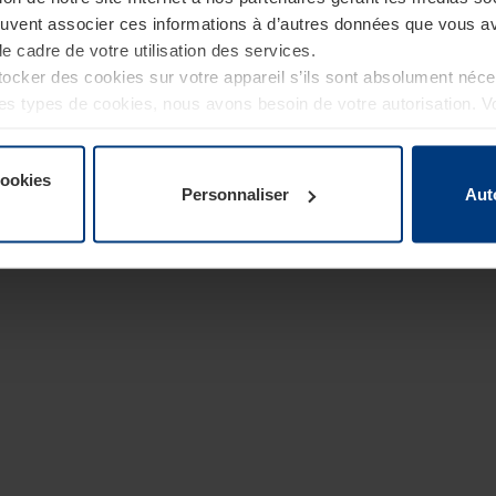
euvent associer ces informations à d’autres données que vous av
le cadre de votre utilisation des services.
cker des cookies sur votre appareil s’ils sont absolument néc
tres types de cookies, nous avons besoin de votre autorisation. 
à tout moment dans l’explication concernant les cookies sur la
de notre site Internet.
cookies
Personnaliser
Aut