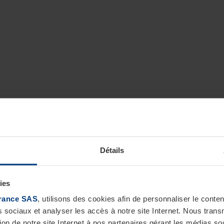
Détails
ies
rance SAS
, utilisons des cookies afin de personnaliser le cont
s sociaux et analyser les accès à notre site Internet. Nous tra
tion de notre site Internet à nos partenaires gérant les médias soc