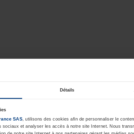
Détails
ies
rance SAS
, utilisons des cookies afin de personnaliser le cont
s sociaux et analyser les accès à notre site Internet. Nous tra
tion de notre site Internet à nos partenaires gérant les médias soc