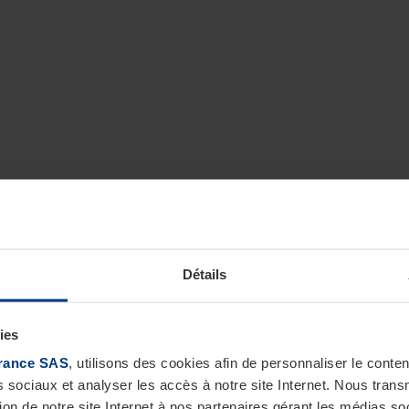
Détails
ies
rance SAS
, utilisons des cookies afin de personnaliser le cont
s sociaux et analyser les accès à notre site Internet. Nous tra
tion de notre site Internet à nos partenaires gérant les médias soc