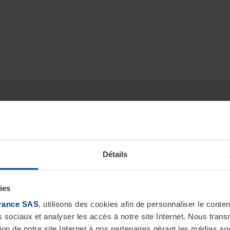
Détails
ies
rance SAS
, utilisons des cookies afin de personnaliser le cont
s sociaux et analyser les accès à notre site Internet. Nous tra
tion de notre site Internet à nos partenaires gérant les médias soc