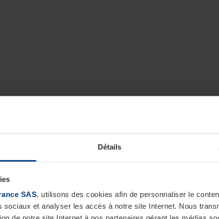
Détails
ies
rance SAS
, utilisons des cookies afin de personnaliser le cont
s sociaux et analyser les accès à notre site Internet. Nous tra
tion de notre site Internet à nos partenaires gérant les médias soc