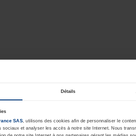
Détails
ies
rance SAS
, utilisons des cookies afin de personnaliser le cont
s sociaux et analyser les accès à notre site Internet. Nous tra
tion de notre site Internet à nos partenaires gérant les médias soc