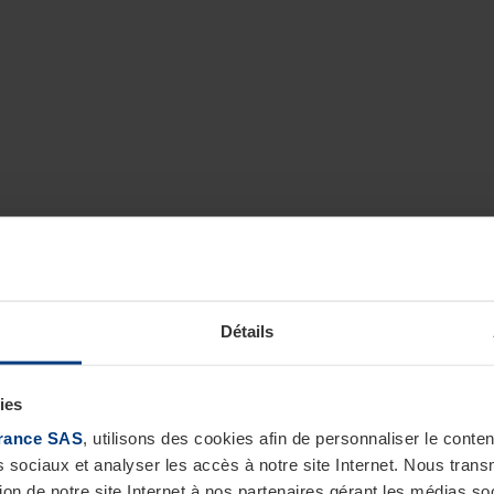
Détails
ies
rance SAS
, utilisons des cookies afin de personnaliser le cont
s sociaux et analyser les accès à notre site Internet. Nous tra
tion de notre site Internet à nos partenaires gérant les médias soc