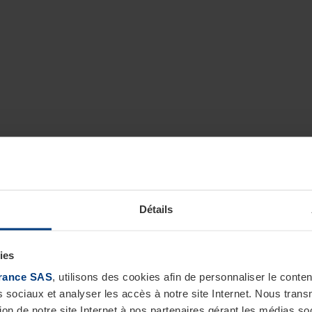
Détails
ies
rance SAS
, utilisons des cookies afin de personnaliser le cont
s sociaux et analyser les accès à notre site Internet. Nous tra
tion de notre site Internet à nos partenaires gérant les médias soc