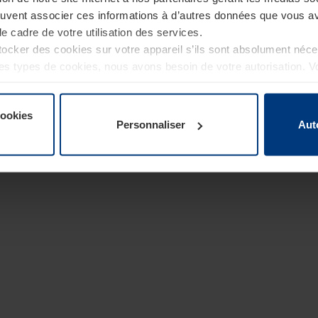
euvent associer ces informations à d’autres données que vous av
le cadre de votre utilisation des services.
cker des cookies sur votre appareil s’ils sont absolument néc
tres types de cookies, nous avons besoin de votre autorisation. 
à tout moment dans l’explication concernant les cookies sur la
de notre site Internet.
cookies
Personnaliser
Aut