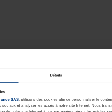
Détails
ies
rance SAS
, utilisons des cookies afin de personnaliser le cont
s sociaux et analyser les accès à notre site Internet. Nous tra
tion de notre site Internet à nos partenaires gérant les médias soc