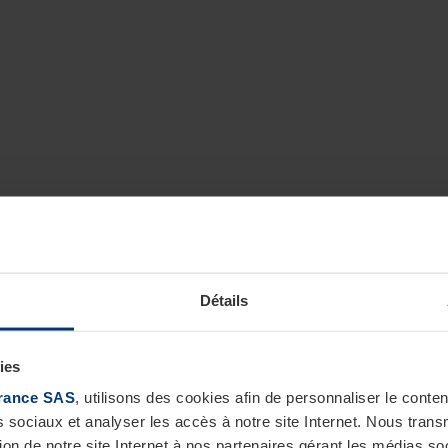
Détails
ies
rance SAS
, utilisons des cookies afin de personnaliser le cont
s sociaux et analyser les accès à notre site Internet. Nous tra
tion de notre site Internet à nos partenaires gérant les médias soc