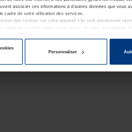
euvent associer ces informations à d’autres données que vous av
le cadre de votre utilisation des services.
cker des cookies sur votre appareil s’ils sont absolument néc
tres types de cookies, nous avons besoin de votre autorisation. 
à tout moment dans l’explication concernant les cookies sur la
de notre site Internet.
cookies
Personnaliser
Aut