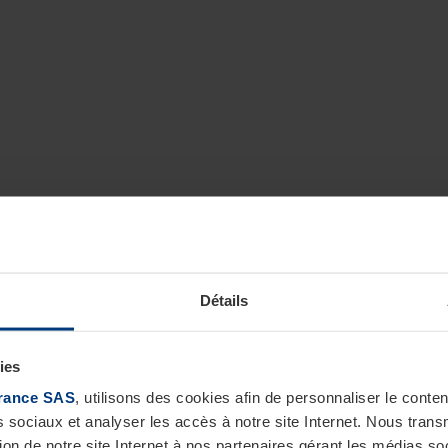
Détails
ies
rance SAS
, utilisons des cookies afin de personnaliser le cont
s sociaux et analyser les accès à notre site Internet. Nous tra
tion de notre site Internet à nos partenaires gérant les médias soc