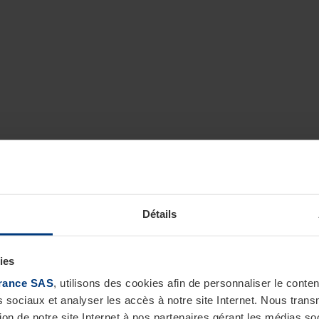
Détails
ies
rance SAS
, utilisons des cookies afin de personnaliser le cont
s sociaux et analyser les accès à notre site Internet. Nous tra
tion de notre site Internet à nos partenaires gérant les médias soc