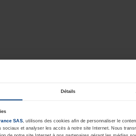
Détails
ies
rance SAS
, utilisons des cookies afin de personnaliser le cont
s sociaux et analyser les accès à notre site Internet. Nous tra
tion de notre site Internet à nos partenaires gérant les médias soc