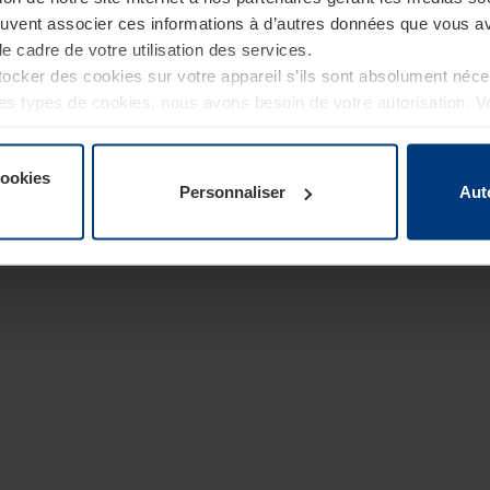
euvent associer ces informations à d’autres données que vous av
le cadre de votre utilisation des services.
cker des cookies sur votre appareil s’ils sont absolument néc
tres types de cookies, nous avons besoin de votre autorisation. 
à tout moment dans l’explication concernant les cookies sur la
de notre site Internet.
cookies
Personnaliser
Aut