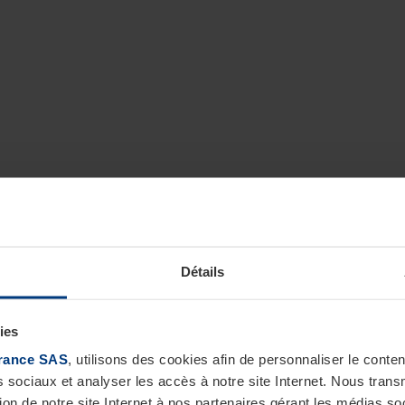
Détails
ies
rance SAS
, utilisons des cookies afin de personnaliser le cont
s sociaux et analyser les accès à notre site Internet. Nous tra
tion de notre site Internet à nos partenaires gérant les médias soc