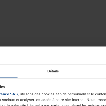
Détails
ies
rance SAS
, utilisons des cookies afin de personnaliser le cont
s sociaux et analyser les accès à notre site Internet. Nous tra
tion de notre site Internet à nos partenaires gérant les médias soc