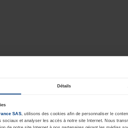
Détails
ies
rance SAS
, utilisons des cookies afin de personnaliser le cont
s sociaux et analyser les accès à notre site Internet. Nous tra
tion de notre site Internet à nos partenaires gérant les médias soc